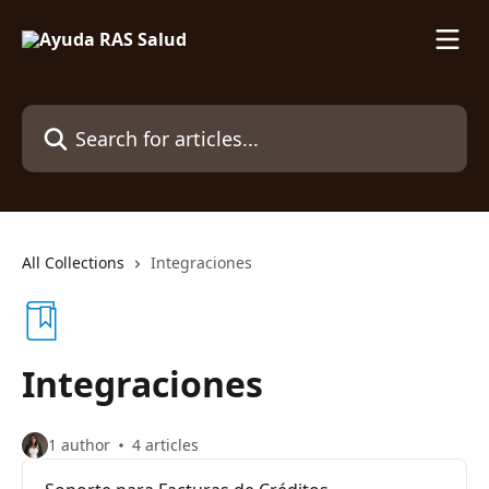
Skip to main content
Search for articles...
All Collections
Integraciones
Integraciones
1 author
4 articles